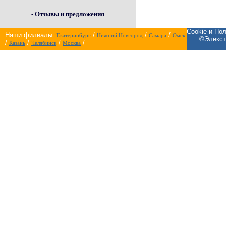
- Отзывы и предложения
Cookie и По
Наши филиалы:
/
/
/
Екатеринбург
Нижний Новгород
Самара
Омск
©Элекст
/
/
/
/
Казань
Челябинск
Москва