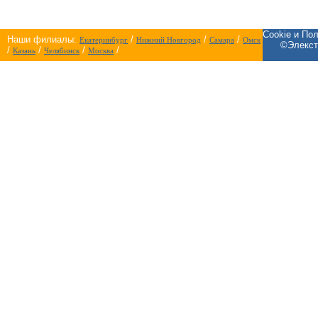
Cookie и По
Наши филиалы:
/
/
/
Екатеринбург
Нижний Новгород
Самара
Омск
©Элекст
/
/
/
/
Казань
Челябинск
Москва