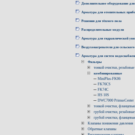
Дополнительное оборудование для
Арматура для отопительных приб
Решения для тёплого пола
Распределительные модули
Арматура для гидравлической увя
Воздухонагреватели для сельского
Арматура для систем водоснабже
Фильтры
тонкой очистки, резьбовые
комбинированные
--
MiniPlus-FK06
--
FK76CS
--
FK74C
--
HS 10S
--
DWC7000 PrimusCenter
тонкой очистки, фланцевы
грубой очистки, резьбовые
грубой очистки, фланцевы
Клапаны понижения давления
Обратные клапаны
Регулирующие клапаны