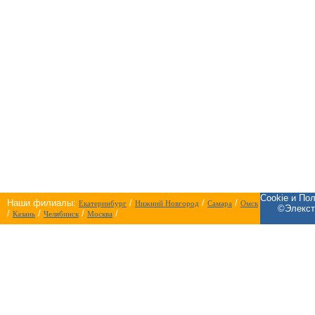
Cookie и По
Наши филиалы:
/
/
/
Екатеринбург
Нижний Новгород
Самара
Омск
©Элекст
/
/
/
/
Казань
Челябинск
Москва