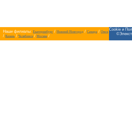
Cookie и По
Наши филиалы:
/
/
/
Екатеринбург
Нижний Новгород
Самара
Омск
©Элекст
/
/
/
/
Казань
Челябинск
Москва