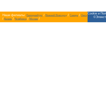
Cookie и По
Наши филиалы:
/
/
/
Екатеринбург
Нижний Новгород
Самара
Омск
©Элекст
/
/
/
/
Казань
Челябинск
Москва