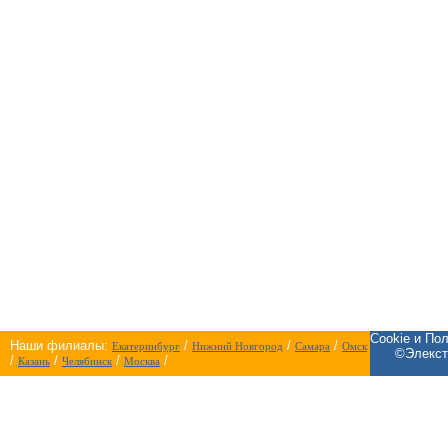
Cookie и По
Наши филиалы:
/
/
/
Екатеринбург
Нижний Новгород
Самара
Омск
©Элекст
/
/
/
/
Казань
Челябинск
Москва