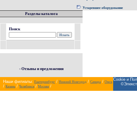
Устаревшее оборудование
Разделы каталога
Поиск
- Отзывы и предложения
Cookie и По
Наши филиалы:
/
/
/
Екатеринбург
Нижний Новгород
Самара
Омск
©Элекст
/
/
/
/
Казань
Челябинск
Москва