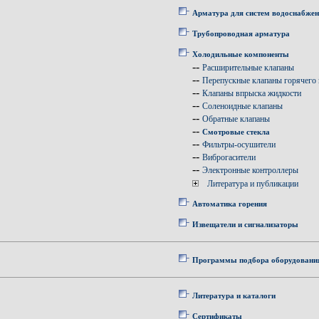
Арматура для систем водоснабже
Трубопроводная арматура
Холодильные компоненты
--
Расширительные клапаны
--
Перепускные клапаны горячего 
--
Клапаны впрыска жидкости
--
Соленоидные клапаны
--
Обратные клапаны
--
Смотровые стекла
--
Фильтры-осушители
--
Виброгасители
--
Электронные контроллеры
Литература и публикации
Автоматика горения
Извещатели и сигнализаторы
Программы подбора оборудовани
Литература и каталоги
Сертификаты