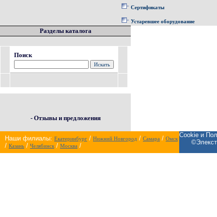
Сертификаты
Устаревшее оборудование
Разделы каталога
Поиск
- Отзывы и предложения
Cookie и По
Наши филиалы:
/
/
/
Екатеринбург
Нижний Новгород
Самара
Омск
©Элекст
/
/
/
/
Казань
Челябинск
Москва