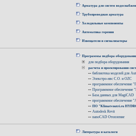
Арматура для систем водоснабже
Трубопроводная арматура
Холодильные компоненты
Автоматика горения
Извещатели и сигнализаторы
Программы подбора оборудовани
для подбора оборудования
расчета и проектирования сис
--
библиотека моделей для A
--
Элекстро-нвс C.O. и OZC
--
программное обеспечение "
--
Программное обеспечение "I
--
База данных для MagiCAD
--
программное обеспечение 
--
ПО "Klimatvnutri.ru HYDR
--
Autodesk Revit
--
nanoCAD Отопление
Литература и каталоги