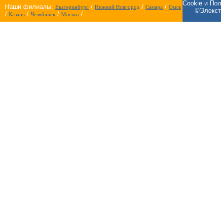
Cookie и По
Наши филиалы:
/
/
/
Екатеринбург
Нижний Новгород
Самара
Омск
©Элекст
/
/
/
/
Казань
Челябинск
Москва