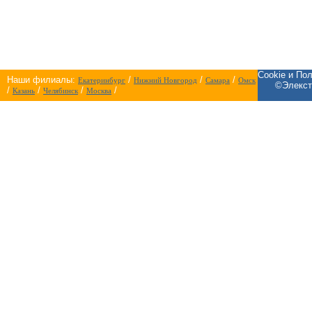
Cookie и По
Наши филиалы:
/
/
/
Екатеринбург
Нижний Новгород
Самара
Омск
©Элекст
/
/
/
/
Казань
Челябинск
Москва