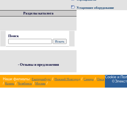
Устаревшее оборудование
Разделы каталога
Поиск
- Отзывы и предложения
Cookie и По
Наши филиалы:
/
/
/
Екатеринбург
Нижний Новгород
Самара
Омск
©Элекст
/
/
/
/
Казань
Челябинск
Москва