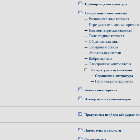
Трубопроводная арматура
Холодильные компоненты
--
Расширительные клапаны
--
Перепускные клапаны горячего 
--
Клапаны впрыска жидкости
--
Соленоидные клапаны
--
Обратные клапаны
--
Смотровые стекла
--
Фильтры-осушители
--
Виброгасители
--
Электронные контроллеры
Литература и публикации
--
Справочная литература
--
Публикации в журналах
Автоматика горения
Извещатели и сигнализаторы
Программы подбора оборудовани
Литература и каталоги
Сертификаты